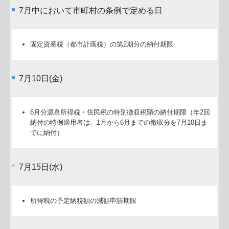
リンク集
7月中において市町村の条例で定める日
補助金・助成金・融資情報
固定資産税（都市計画税）の第2期分の納付期限
関与先向け融資商品ご紹介
7月10日(金)
経営者お役立ち情報
TKCシステムQ&A
6月分源泉所得税・住民税の特別徴収税額の納付期限（年2回
納付の特例適用者は、1月から6月までの徴収分を7月10日ま
経営革新等支援機関とは
でに納付）
個人情報保護方針
7月15日(水)
戦略財務情報システム
継続MASシステム
所得税の予定納税額の減額申請期限
戦略販売・購買情報システム