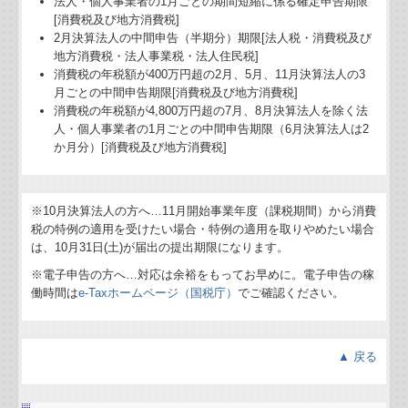
法人・個人事業者の1月ごとの期間短縮に係る確定申告期限
[消費税及び地方消費税]
2月決算法人の中間申告（半期分）期限[法人税・消費税及び
地方消費税・法人事業税・法人住民税]
消費税の年税額が400万円超の2月、5月、11月決算法人の3
月ごとの中間申告期限[消費税及び地方消費税]
消費税の年税額が4,800万円超の7月、8月決算法人を除く法
人・個人事業者の1月ごとの中間申告期限（6月決算法人は2
か月分）[消費税及び地方消費税]
※10月決算法人の方へ…
11
月開始事業年度（課税期間）から消費
税の特例の適用を受けたい場合・特例の適用を取りやめたい場合
は、10月31日(土)が届出の提出期限になります。
※電子申告の方へ…対応は余裕をもってお早めに。電子申告の稼
働時間は
e-Taxホームページ（国税庁）
でご確認ください。
▲ 戻る