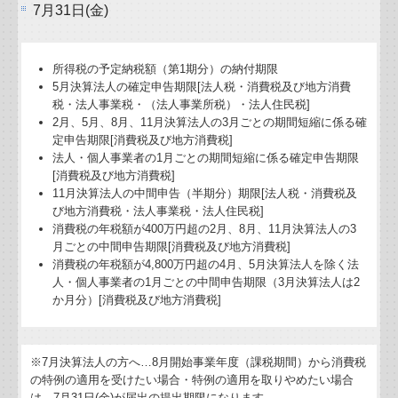
7月31日(金)
戦略給与情報システム
所得税の予定納税額（第1期分）の納付期限
建設業用会計情報DB
5月決算法人の確定申告期限[法人税・消費税及び地方消費
税・法人事業税・（法人事業所税）・法人住民税]
2月、5月、8月、11月決算法人の3月ごとの期間短縮に係る確
定申告期限[消費税及び地方消費税]
法人・個人事業者の1月ごとの期間短縮に係る確定申告期限
[消費税及び地方消費税]
11月決算法人の中間申告（半期分）期限[法人税・消費税及
び地方消費税・法人事業税・法人住民税]
消費税の年税額が400万円超の2月、8月、11月決算法人の3
月ごとの中間申告期限[消費税及び地方消費税]
消費税の年税額が4,800万円超の4月、5月決算法人を除く法
人・個人事業者の1月ごとの中間申告期限（3月決算法人は2
か月分）[消費税及び地方消費税]
※7月決算法人の方へ…
8
月開始事業年度（課税期間）から消費税
の特例の適用を受けたい場合・特例の適用を取りやめたい場合
は、7月31日(金)が届出の提出期限になります。