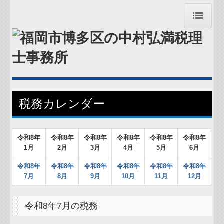
トップページ
お問合せ
お知らせ
税務カレンダー
事務所紹介
令和
経営理念
8
年
令和
8
年
令和
8
年
令和
8
年
令和
8
年
令和
8
年
1月
2月
3月
4月
5月
6月
交通案内
令和
8
年
令和
8
年
令和
8
年
令和8
年
令和8年
令和8年
7月
8月
9月
10月
1
1
月
12月
業務案内
令和8年7月の税務
関連リンク