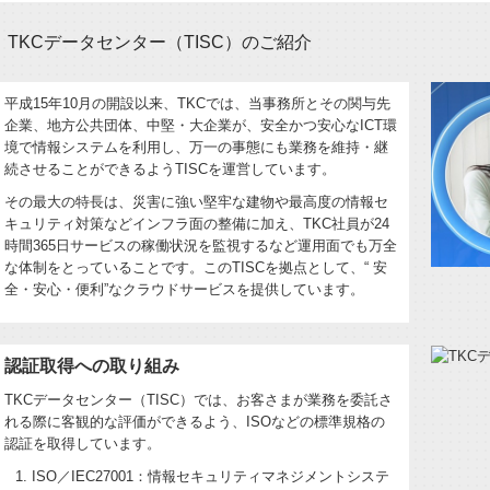
TKCデータセンター（TISC）のご紹介
平成15年10月の開設以来、TKCでは、当事務所とその関与先
企業、地方公共団体、中堅・大企業が、安全かつ安心なICT環
境で情報システムを利用し、万一の事態にも業務を維持・継
続させることができるようTISCを運営しています。
その最大の特長は、災害に強い堅牢な建物や最高度の情報セ
キュリティ対策などインフラ面の整備に加え、TKC社員が24
時間365日サービスの稼働状況を監視するなど運用面でも万全
な体制をとっていることです。このTISCを拠点として、“ 安
全・安心・便利”なクラウドサービスを提供しています。
認証取得への取り組み
TKCデータセンター（TISC）では、お客さまが業務を委託さ
れる際に客観的な評価ができるよう、ISOなどの標準規格の
認証を取得しています。
ISO／IEC27001：情報セキュリティマネジメントシステ