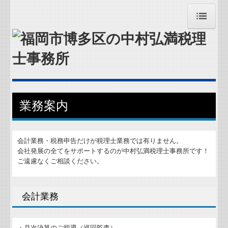
トップページ
お問合せ
お知らせ
業務案内
事務所紹介
経営理念
会計業務・税務申告だけが税理士業務では有りません。
会社発展の全てをサポートするのが中村弘満税理士事務所です！
ご遠慮なくご相談ください。
交通案内
業務案内
会計業務
関連リンク
・月次決算のご指導（巡回監査）