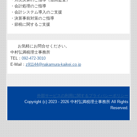
リンク集
・会計処理のご指導
・会計システム導入のご支援
・決算事前対策のご指導
補助金・助成金・融資情報
・節税に関するご支援
関与先向け融資商品ご紹介
お気軽にお問合せください。
経営者お役立ち情報
中村弘満税理士事務所
TEL：
092-472-3010
TKCシステムQ&A
E-Mail：
z91144@nakamura-kaikei.co.jp
経営革新等支援機関とは
個人情報保護方針
外部サービスの利用に関するプライバシーポリシー
Copyright (c) 2023 - 2026 中村弘満税理士事務所 All Rights
戦略財務情報システム
Reserved.
継続MASシステム
戦略販売・購買情報システム