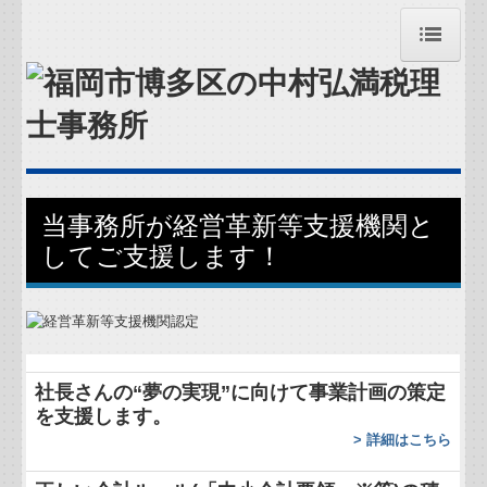
トップページ
お問合せ
お知らせ
当事務所が経営革新等支援機関と
事務所紹介
してご支援します！
経営理念
交通案内
社長さんの“夢の実現”に向けて
事業計画の策定
業務案内
を支援します。
>
詳細はこちら
関連リンク