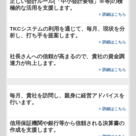
正しい会計ルール(「中小会計要領」※等)の積
リンク集
極的な活用を支援します。
>
詳細はこちら
補助金・助成金・融資情報
TKCシステムの利用を通じて、毎月、現状を分
関与先向け融資商品ご紹介
析し、打ち手を提案します。
>
詳細はこちら
経営者お役立ち情報
社長さんへの信頼が高まるので、貴社の資金調
TKCシステムQ&A
達力が向上します。
>
詳細はこちら
経営革新等支援機関とは
個人情報保護方針
毎月、貴社を訪問し、親身に経営アドバイスを
行います。
戦略財務情報システム
>
詳細はこちら
継続MASシステム
信用保証機関や銀行等から信頼される決算書の
作成を支援します。
戦略販売・購買情報システム