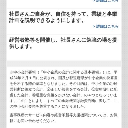
>
詳細はこちら
戦略給与情報システム
社長さんご自身が、自信を持って、業績と事業
計画を説明できるようにします。
建設業用会計情報DB
>
詳細はこちら
経営者塾等を開催
し、
社長さんに勉強の場を提
供します。
※中小会計要領（「中小企業の会計に関する基本要領」）は、平
成24年２月１日に公表され、国及び都道府県が中小企業の決算書
を分析する際の基準となりました。その目的は、中小企業の①経
営判断に役立つ会計、②正しい報告をする会計、③実務慣行に配
慮した会計、④過重な負担をかけない会計、の４つとなっていま
す。このことにより、すべての金融機関は融資判断に際して、こ
の中小会計要領を尊重することになりました。
当事務所のサービス内容や経営革新等支援機関については、お気
軽にお問い合わせください。